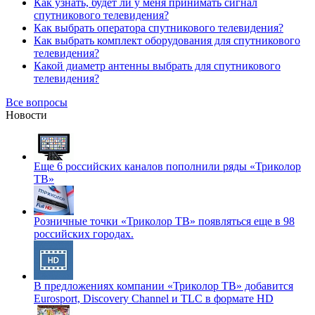
Как узнать, будет ли у меня принимать сигнал
спутникового телевидения?
Как выбрать оператора спутникового телевидения?
Как выбрать комплект оборудования для спутникового
телевидения?
Какой диаметр антенны выбрать для спутникового
телевидения?
Все вопросы
Новости
Еще 6 российских каналов пополнили ряды «Триколор
ТВ»
Розничные точки «Триколор ТВ» появляться еще в 98
российских городах.
В предложениях компании «Триколор ТВ» добавится
Eurosport, Discovery Channel и TLC в формате HD