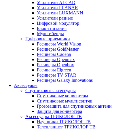
Усилители ALCAD
Усилители PLANAR
Усилители LUXMANN
Усилители разные
Цифровой модулятор
Блоки питания
Мультибенды
Цифровые приемники
Ресиверы World Vision
Ресиверы GoldMaster
Ресиверы Cadena
Ресиверы Openmax
Ресиверы Openbox
Ресиверы Elgreen
Ресиверы TV STAR
Ресиверы Galaxy Innovations
Аксессуары
Спутниковые аксессуары
Спутниковые конвертеры
Спутниковые мультисвитчи
Грозозащита для спутниковых антенн
Защита для конвертера
Аксессуары ТРИКОЛОР ТВ
Наушники ТРИКОЛОР ТВ
Телепланшет ТРИКОЛОР ТВ