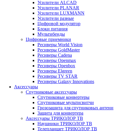
Усилители ALCAD
Усилители PLANAR
Усилители LUXMANN
Усилители разные
Цифровой модулятор
Блоки питания
Мультибенды
Цифровые приемники
Ресиверы World Vision
Ресиверы GoldMaster
Ресиверы Cadena
Ресиверы Openmax
Ресиверы Openbox
Ресиверы Elgreen
Ресиверы TV STAR
Ресиверы Galaxy Innovations
Аксессуары
Спутниковые аксессуары
Спутниковые конвертеры
Спутниковые мультисвитчи
Грозозащита для спутниковых антенн
Защита для конвертера
Аксессуары ТРИКОЛОР ТВ
Наушники ТРИКОЛОР ТВ
Телепланшет ТРИКОЛОР ТВ