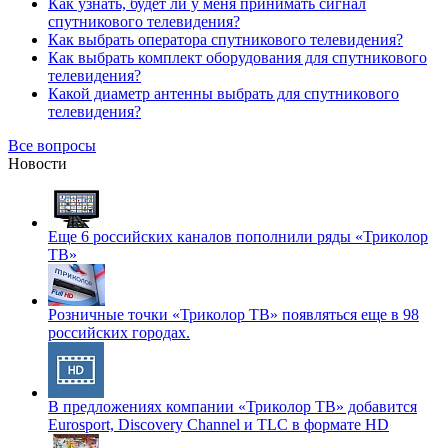
Как узнать, будет ли у меня принимать сигнал
спутникового телевидения?
Как выбрать оператора спутникового телевидения?
Как выбрать комплект оборудования для спутникового
телевидения?
Какой диаметр антенны выбрать для спутникового
телевидения?
Все вопросы
Новости
Еще 6 российских каналов пополнили ряды «Триколор
ТВ»
Розничные точки «Триколор ТВ» появляться еще в 98
российских городах.
В предложениях компании «Триколор ТВ» добавится
Eurosport, Discovery Channel и TLC в формате HD