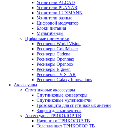
Усилители ALCAD
Усилители PLANAR
Усилители LUXMANN
Усилители разные
Цифровой модулятор
Блоки питания
Мультибенды
Цифровые приемники
Ресиверы World Vision
Ресиверы GoldMaster
Ресиверы Cadena
Ресиверы Openmax
Ресиверы Openbox
Ресиверы Elgreen
Ресиверы TV STAR
Ресиверы Galaxy Innovations
Аксессуары
Спутниковые аксессуары
Спутниковые конвертеры
Спутниковые мультисвитчи
Грозозащита для спутниковых антенн
Защита для конвертера
Аксессуары ТРИКОЛОР ТВ
Наушники ТРИКОЛОР ТВ
Телепланшет ТРИКОЛОР ТВ