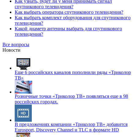
Как узнать, будет ли у меня принимать сигнал
спутникового телевидения?
Как выбрать оператора спутникового телевидения?
Как выбрать комплект оборудования для спутникового
телевидения?
Какой диаметр антенны выбрать для спутникового
телевидения?
Все вопросы
Новости
Еще 6 российских каналов пополнили ряды «Триколор
ТВ»
Розничные точки «Триколор ТВ» появляться еще в 98
российских городах.
В предложениях компании «Триколор ТВ» добавится
Eurosport, Discovery Channel и TLC в формате HD