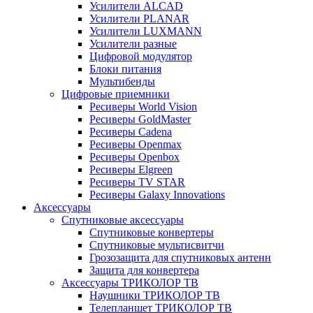
Усилители ALCAD
Усилители PLANAR
Усилители LUXMANN
Усилители разные
Цифровой модулятор
Блоки питания
Мультибенды
Цифровые приемники
Ресиверы World Vision
Ресиверы GoldMaster
Ресиверы Cadena
Ресиверы Openmax
Ресиверы Openbox
Ресиверы Elgreen
Ресиверы TV STAR
Ресиверы Galaxy Innovations
Аксессуары
Спутниковые аксессуары
Спутниковые конвертеры
Спутниковые мультисвитчи
Грозозащита для спутниковых антенн
Защита для конвертера
Аксессуары ТРИКОЛОР ТВ
Наушники ТРИКОЛОР ТВ
Телепланшет ТРИКОЛОР ТВ