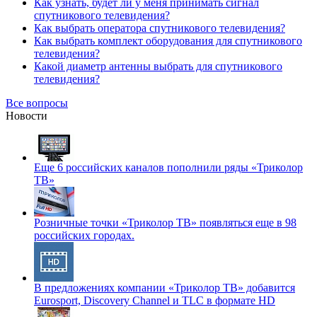
Как узнать, будет ли у меня принимать сигнал
спутникового телевидения?
Как выбрать оператора спутникового телевидения?
Как выбрать комплект оборудования для спутникового
телевидения?
Какой диаметр антенны выбрать для спутникового
телевидения?
Все вопросы
Новости
Еще 6 российских каналов пополнили ряды «Триколор
ТВ»
Розничные точки «Триколор ТВ» появляться еще в 98
российских городах.
В предложениях компании «Триколор ТВ» добавится
Eurosport, Discovery Channel и TLC в формате HD