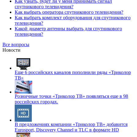
Как узнать, будет ли у меня принимать сигнал
спутникового телевидения?
Как выбрать оператора спутникового телевидения?
Как выбрать комплект оборудования для спутникового
телевидения?
Какой диаметр антенны выбрать для спутникового
телевидения?
Все вопросы
Новости
Еще 6 российских каналов пополнили ряды «Триколор
ТВ»
Розничные точки «Триколор ТВ» появляться еще в 98
российских городах.
В предложениях компании «Триколор ТВ» добавится
Eurosport, Discovery Channel и TLC в формате HD