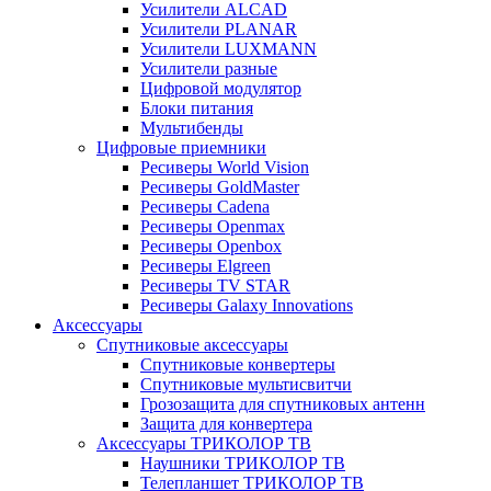
Усилители ALCAD
Усилители PLANAR
Усилители LUXMANN
Усилители разные
Цифровой модулятор
Блоки питания
Мультибенды
Цифровые приемники
Ресиверы World Vision
Ресиверы GoldMaster
Ресиверы Cadena
Ресиверы Openmax
Ресиверы Openbox
Ресиверы Elgreen
Ресиверы TV STAR
Ресиверы Galaxy Innovations
Аксессуары
Спутниковые аксессуары
Спутниковые конвертеры
Спутниковые мультисвитчи
Грозозащита для спутниковых антенн
Защита для конвертера
Аксессуары ТРИКОЛОР ТВ
Наушники ТРИКОЛОР ТВ
Телепланшет ТРИКОЛОР ТВ