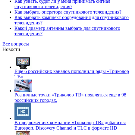
Как узнать, будет ли у меня принимать сигнал
спутникового телевидения?
Как выбрать оператора спутникового телевидения?
Как выбрать комплект оборудования для спутникового
телевидения?
Какой диаметр антенны выбрать для спутникового
телевидения?
Все вопросы
Новости
Еще 6 российских каналов пополнили ряды «Триколор
ТВ»
Розничные точки «Триколор ТВ» появляться еще в 98
российских городах.
В предложениях компании «Триколор ТВ» добавится
Eurosport, Discovery Channel и TLC в формате HD