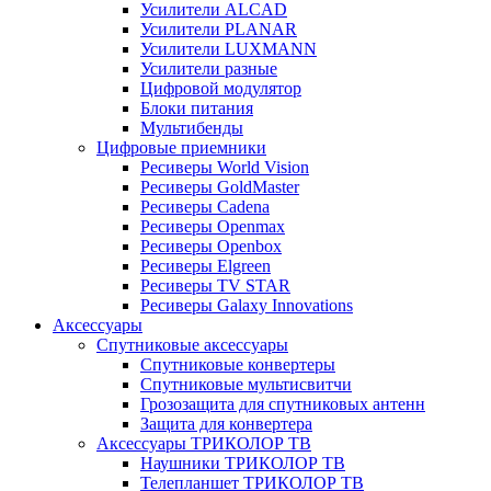
Усилители ALCAD
Усилители PLANAR
Усилители LUXMANN
Усилители разные
Цифровой модулятор
Блоки питания
Мультибенды
Цифровые приемники
Ресиверы World Vision
Ресиверы GoldMaster
Ресиверы Cadena
Ресиверы Openmax
Ресиверы Openbox
Ресиверы Elgreen
Ресиверы TV STAR
Ресиверы Galaxy Innovations
Аксессуары
Спутниковые аксессуары
Спутниковые конвертеры
Спутниковые мультисвитчи
Грозозащита для спутниковых антенн
Защита для конвертера
Аксессуары ТРИКОЛОР ТВ
Наушники ТРИКОЛОР ТВ
Телепланшет ТРИКОЛОР ТВ