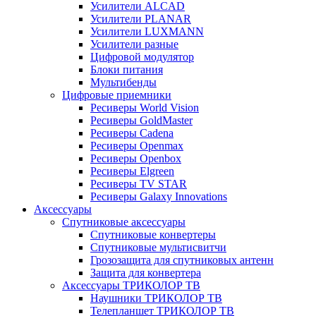
Усилители ALCAD
Усилители PLANAR
Усилители LUXMANN
Усилители разные
Цифровой модулятор
Блоки питания
Мультибенды
Цифровые приемники
Ресиверы World Vision
Ресиверы GoldMaster
Ресиверы Cadena
Ресиверы Openmax
Ресиверы Openbox
Ресиверы Elgreen
Ресиверы TV STAR
Ресиверы Galaxy Innovations
Аксессуары
Спутниковые аксессуары
Спутниковые конвертеры
Спутниковые мультисвитчи
Грозозащита для спутниковых антенн
Защита для конвертера
Аксессуары ТРИКОЛОР ТВ
Наушники ТРИКОЛОР ТВ
Телепланшет ТРИКОЛОР ТВ