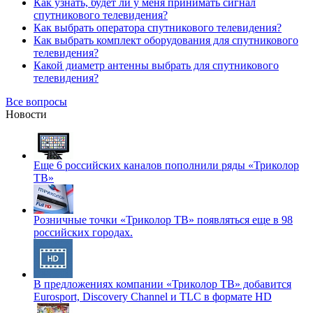
Как узнать, будет ли у меня принимать сигнал
спутникового телевидения?
Как выбрать оператора спутникового телевидения?
Как выбрать комплект оборудования для спутникового
телевидения?
Какой диаметр антенны выбрать для спутникового
телевидения?
Все вопросы
Новости
Еще 6 российских каналов пополнили ряды «Триколор
ТВ»
Розничные точки «Триколор ТВ» появляться еще в 98
российских городах.
В предложениях компании «Триколор ТВ» добавится
Eurosport, Discovery Channel и TLC в формате HD