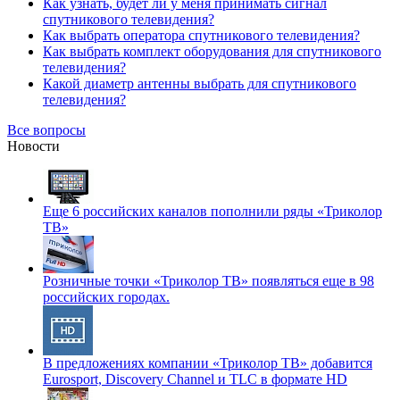
Как узнать, будет ли у меня принимать сигнал
спутникового телевидения?
Как выбрать оператора спутникового телевидения?
Как выбрать комплект оборудования для спутникового
телевидения?
Какой диаметр антенны выбрать для спутникового
телевидения?
Все вопросы
Новости
Еще 6 российских каналов пополнили ряды «Триколор
ТВ»
Розничные точки «Триколор ТВ» появляться еще в 98
российских городах.
В предложениях компании «Триколор ТВ» добавится
Eurosport, Discovery Channel и TLC в формате HD