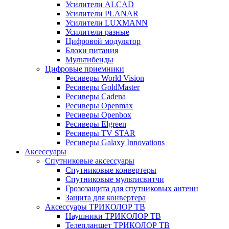
Усилители ALCAD
Усилители PLANAR
Усилители LUXMANN
Усилители разные
Цифровой модулятор
Блоки питания
Мультибенды
Цифровые приемники
Ресиверы World Vision
Ресиверы GoldMaster
Ресиверы Cadena
Ресиверы Openmax
Ресиверы Openbox
Ресиверы Elgreen
Ресиверы TV STAR
Ресиверы Galaxy Innovations
Аксессуары
Спутниковые аксессуары
Спутниковые конвертеры
Спутниковые мультисвитчи
Грозозащита для спутниковых антенн
Защита для конвертера
Аксессуары ТРИКОЛОР ТВ
Наушники ТРИКОЛОР ТВ
Телепланшет ТРИКОЛОР ТВ