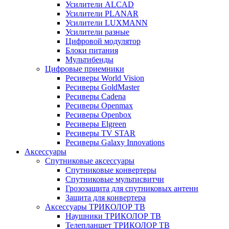
Усилители ALCAD
Усилители PLANAR
Усилители LUXMANN
Усилители разные
Цифровой модулятор
Блоки питания
Мультибенды
Цифровые приемники
Ресиверы World Vision
Ресиверы GoldMaster
Ресиверы Cadena
Ресиверы Openmax
Ресиверы Openbox
Ресиверы Elgreen
Ресиверы TV STAR
Ресиверы Galaxy Innovations
Аксессуары
Спутниковые аксессуары
Спутниковые конвертеры
Спутниковые мультисвитчи
Грозозащита для спутниковых антенн
Защита для конвертера
Аксессуары ТРИКОЛОР ТВ
Наушники ТРИКОЛОР ТВ
Телепланшет ТРИКОЛОР ТВ