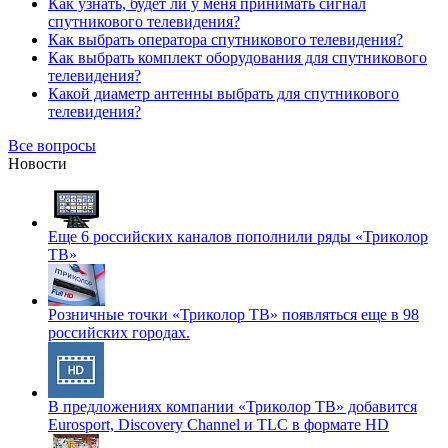
Как узнать, будет ли у меня принимать сигнал
спутникового телевидения?
Как выбрать оператора спутникового телевидения?
Как выбрать комплект оборудования для спутникового
телевидения?
Какой диаметр антенны выбрать для спутникового
телевидения?
Все вопросы
Новости
Еще 6 российских каналов пополнили ряды «Триколор
ТВ»
Розничные точки «Триколор ТВ» появляться еще в 98
российских городах.
В предложениях компании «Триколор ТВ» добавится
Eurosport, Discovery Channel и TLC в формате HD