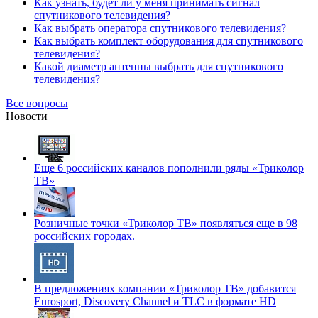
Как узнать, будет ли у меня принимать сигнал
спутникового телевидения?
Как выбрать оператора спутникового телевидения?
Как выбрать комплект оборудования для спутникового
телевидения?
Какой диаметр антенны выбрать для спутникового
телевидения?
Все вопросы
Новости
Еще 6 российских каналов пополнили ряды «Триколор
ТВ»
Розничные точки «Триколор ТВ» появляться еще в 98
российских городах.
В предложениях компании «Триколор ТВ» добавится
Eurosport, Discovery Channel и TLC в формате HD