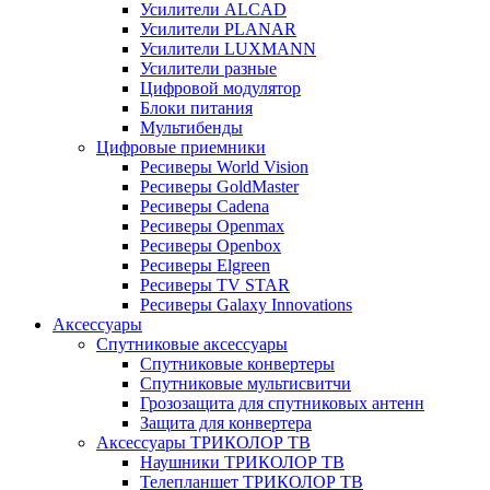
Усилители ALCAD
Усилители PLANAR
Усилители LUXMANN
Усилители разные
Цифровой модулятор
Блоки питания
Мультибенды
Цифровые приемники
Ресиверы World Vision
Ресиверы GoldMaster
Ресиверы Cadena
Ресиверы Openmax
Ресиверы Openbox
Ресиверы Elgreen
Ресиверы TV STAR
Ресиверы Galaxy Innovations
Аксессуары
Спутниковые аксессуары
Спутниковые конвертеры
Спутниковые мультисвитчи
Грозозащита для спутниковых антенн
Защита для конвертера
Аксессуары ТРИКОЛОР ТВ
Наушники ТРИКОЛОР ТВ
Телепланшет ТРИКОЛОР ТВ