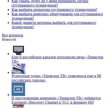
Как узнать, будет ли у меня принимать сигнал
спутникового телевидения?
Как выбрать оператора спутникового телевидения?
Как выбрать комплект оборудования для спутникового
телевидения?
Какой диаметр антенны выбрать для спутникового
телевидения?
Все вопросы
Новости
Еще 6 российских каналов пополнили ряды «Триколор
ТВ»
Розничные точки «Триколор ТВ» появляться еще в 98
российских городах.
В предложениях компании «Триколор ТВ» добавится
Eurosport, Discovery Channel и TLC в формате HD