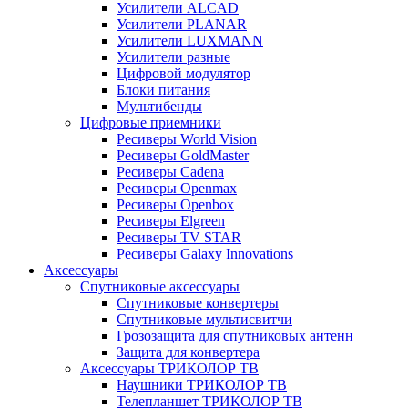
Усилители ALCAD
Усилители PLANAR
Усилители LUXMANN
Усилители разные
Цифровой модулятор
Блоки питания
Мультибенды
Цифровые приемники
Ресиверы World Vision
Ресиверы GoldMaster
Ресиверы Cadena
Ресиверы Openmax
Ресиверы Openbox
Ресиверы Elgreen
Ресиверы TV STAR
Ресиверы Galaxy Innovations
Аксессуары
Спутниковые аксессуары
Спутниковые конвертеры
Спутниковые мультисвитчи
Грозозащита для спутниковых антенн
Защита для конвертера
Аксессуары ТРИКОЛОР ТВ
Наушники ТРИКОЛОР ТВ
Телепланшет ТРИКОЛОР ТВ