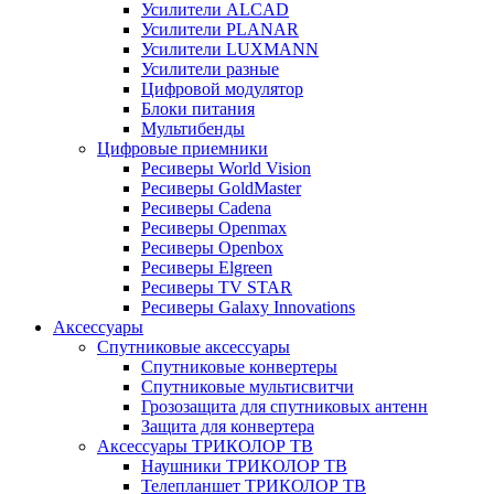
Усилители ALCAD
Усилители PLANAR
Усилители LUXMANN
Усилители разные
Цифровой модулятор
Блоки питания
Мультибенды
Цифровые приемники
Ресиверы World Vision
Ресиверы GoldMaster
Ресиверы Cadena
Ресиверы Openmax
Ресиверы Openbox
Ресиверы Elgreen
Ресиверы TV STAR
Ресиверы Galaxy Innovations
Аксессуары
Спутниковые аксессуары
Спутниковые конвертеры
Спутниковые мультисвитчи
Грозозащита для спутниковых антенн
Защита для конвертера
Аксессуары ТРИКОЛОР ТВ
Наушники ТРИКОЛОР ТВ
Телепланшет ТРИКОЛОР ТВ