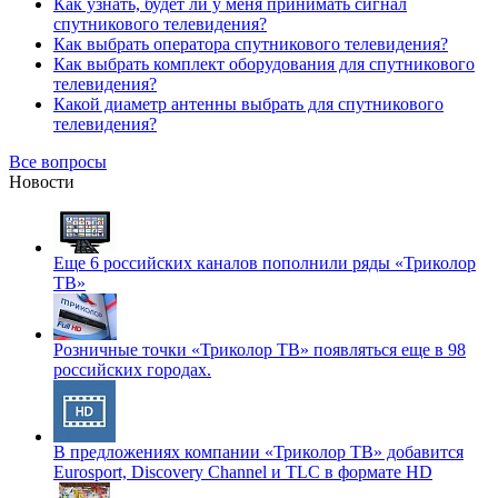
Как узнать, будет ли у меня принимать сигнал
спутникового телевидения?
Как выбрать оператора спутникового телевидения?
Как выбрать комплект оборудования для спутникового
телевидения?
Какой диаметр антенны выбрать для спутникового
телевидения?
Все вопросы
Новости
Еще 6 российских каналов пополнили ряды «Триколор
ТВ»
Розничные точки «Триколор ТВ» появляться еще в 98
российских городах.
В предложениях компании «Триколор ТВ» добавится
Eurosport, Discovery Channel и TLC в формате HD