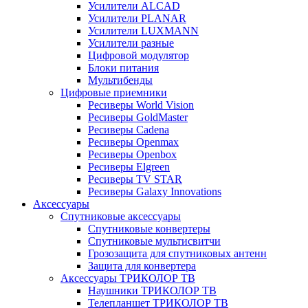
Усилители ALCAD
Усилители PLANAR
Усилители LUXMANN
Усилители разные
Цифровой модулятор
Блоки питания
Мультибенды
Цифровые приемники
Ресиверы World Vision
Ресиверы GoldMaster
Ресиверы Cadena
Ресиверы Openmax
Ресиверы Openbox
Ресиверы Elgreen
Ресиверы TV STAR
Ресиверы Galaxy Innovations
Аксессуары
Спутниковые аксессуары
Спутниковые конвертеры
Спутниковые мультисвитчи
Грозозащита для спутниковых антенн
Защита для конвертера
Аксессуары ТРИКОЛОР ТВ
Наушники ТРИКОЛОР ТВ
Телепланшет ТРИКОЛОР ТВ