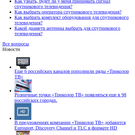
Как узнать, будет ли у меня принимать сигнал
спутникового телевидения?
Как выбрать оператора спутникового телевидения?
Как выбрать комплект оборудования для спутникового
телевидения?
Какой диаметр антенны выбрать для спутникового
телевидения?
Все вопросы
Новости
Еще 6 российских каналов пополнили ряды «Триколор
ТВ»
Розничные точки «Триколор ТВ» появляться еще в 98
российских городах.
В предложениях компании «Триколор ТВ» добавится
Eurosport, Discovery Channel и TLC в формате HD