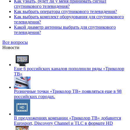
Как узнать, будет ли у меня принимать сигнал
спутникового телевидения?
Как выбрать оператора спутникового телевидения?
Как выбрать комплект оборудования для спутникового
телевидения?
Какой диаметр антенны выбрать для спутникового
телевидения?
Все вопросы
Новости
Еще 6 российских каналов пополнили ряды «Триколор
ТВ»
Розничные точки «Триколор ТВ» появляться еще в 98
российских городах.
В предложениях компании «Триколор ТВ» добавится
Eurosport, Discovery Channel и TLC в формате HD