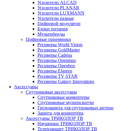
Усилители ALCAD
Усилители PLANAR
Усилители LUXMANN
Усилители разные
Цифровой модулятор
Блоки питания
Мультибенды
Цифровые приемники
Ресиверы World Vision
Ресиверы GoldMaster
Ресиверы Cadena
Ресиверы Openmax
Ресиверы Openbox
Ресиверы Elgreen
Ресиверы TV STAR
Ресиверы Galaxy Innovations
Аксессуары
Спутниковые аксессуары
Спутниковые конвертеры
Спутниковые мультисвитчи
Грозозащита для спутниковых антенн
Защита для конвертера
Аксессуары ТРИКОЛОР ТВ
Наушники ТРИКОЛОР ТВ
Телепланшет ТРИКОЛОР ТВ