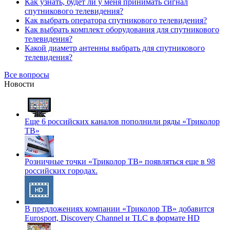
Как узнать, будет ли у меня принимать сигнал
спутникового телевидения?
Как выбрать оператора спутникового телевидения?
Как выбрать комплект оборудования для спутникового
телевидения?
Какой диаметр антенны выбрать для спутникового
телевидения?
Все вопросы
Новости
Еще 6 российских каналов пополнили ряды «Триколор
ТВ»
Розничные точки «Триколор ТВ» появляться еще в 98
российских городах.
В предложениях компании «Триколор ТВ» добавится
Eurosport, Discovery Channel и TLC в формате HD