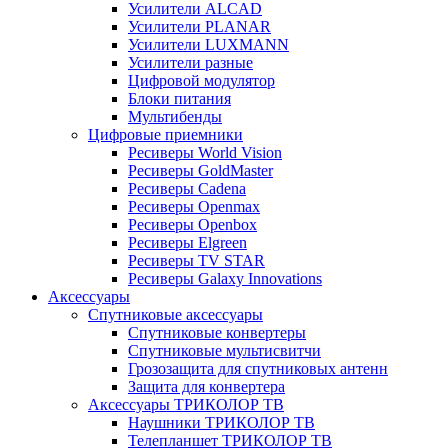
Усилители ALCAD
Усилители PLANAR
Усилители LUXMANN
Усилители разные
Цифровой модулятор
Блоки питания
Мультибенды
Цифровые приемники
Ресиверы World Vision
Ресиверы GoldMaster
Ресиверы Cadena
Ресиверы Openmax
Ресиверы Openbox
Ресиверы Elgreen
Ресиверы TV STAR
Ресиверы Galaxy Innovations
Аксессуары
Спутниковые аксессуары
Спутниковые конвертеры
Спутниковые мультисвитчи
Грозозащита для спутниковых антенн
Защита для конвертера
Аксессуары ТРИКОЛОР ТВ
Наушники ТРИКОЛОР ТВ
Телепланшет ТРИКОЛОР ТВ