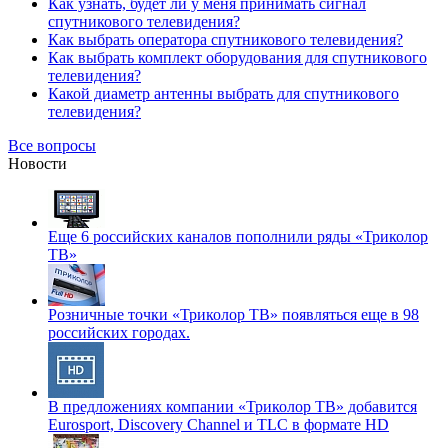
Как узнать, будет ли у меня принимать сигнал
спутникового телевидения?
Как выбрать оператора спутникового телевидения?
Как выбрать комплект оборудования для спутникового
телевидения?
Какой диаметр антенны выбрать для спутникового
телевидения?
Все вопросы
Новости
Еще 6 российских каналов пополнили ряды «Триколор
ТВ»
Розничные точки «Триколор ТВ» появляться еще в 98
российских городах.
В предложениях компании «Триколор ТВ» добавится
Eurosport, Discovery Channel и TLC в формате HD