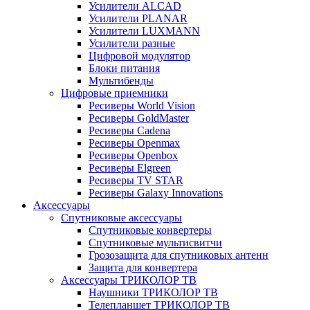
Усилители ALCAD
Усилители PLANAR
Усилители LUXMANN
Усилители разные
Цифровой модулятор
Блоки питания
Мультибенды
Цифровые приемники
Ресиверы World Vision
Ресиверы GoldMaster
Ресиверы Cadena
Ресиверы Openmax
Ресиверы Openbox
Ресиверы Elgreen
Ресиверы TV STAR
Ресиверы Galaxy Innovations
Аксессуары
Спутниковые аксессуары
Спутниковые конвертеры
Спутниковые мультисвитчи
Грозозащита для спутниковых антенн
Защита для конвертера
Аксессуары ТРИКОЛОР ТВ
Наушники ТРИКОЛОР ТВ
Телепланшет ТРИКОЛОР ТВ