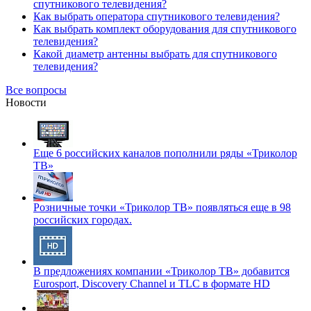
спутникового телевидения?
Как выбрать оператора спутникового телевидения?
Как выбрать комплект оборудования для спутникового
телевидения?
Какой диаметр антенны выбрать для спутникового
телевидения?
Все вопросы
Новости
Еще 6 российских каналов пополнили ряды «Триколор
ТВ»
Розничные точки «Триколор ТВ» появляться еще в 98
российских городах.
В предложениях компании «Триколор ТВ» добавится
Eurosport, Discovery Channel и TLC в формате HD