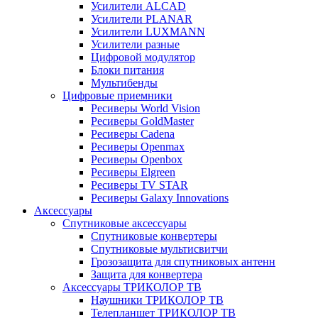
Усилители ALCAD
Усилители PLANAR
Усилители LUXMANN
Усилители разные
Цифровой модулятор
Блоки питания
Мультибенды
Цифровые приемники
Ресиверы World Vision
Ресиверы GoldMaster
Ресиверы Cadena
Ресиверы Openmax
Ресиверы Openbox
Ресиверы Elgreen
Ресиверы TV STAR
Ресиверы Galaxy Innovations
Аксессуары
Спутниковые аксессуары
Спутниковые конвертеры
Спутниковые мультисвитчи
Грозозащита для спутниковых антенн
Защита для конвертера
Аксессуары ТРИКОЛОР ТВ
Наушники ТРИКОЛОР ТВ
Телепланшет ТРИКОЛОР ТВ