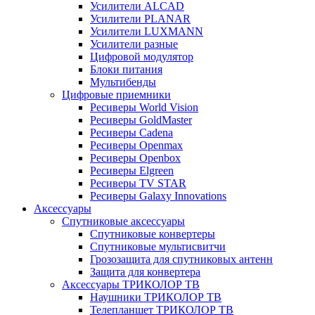
Усилители ALCAD
Усилители PLANAR
Усилители LUXMANN
Усилители разные
Цифровой модулятор
Блоки питания
Мультибенды
Цифровые приемники
Ресиверы World Vision
Ресиверы GoldMaster
Ресиверы Cadena
Ресиверы Openmax
Ресиверы Openbox
Ресиверы Elgreen
Ресиверы TV STAR
Ресиверы Galaxy Innovations
Аксессуары
Спутниковые аксессуары
Спутниковые конвертеры
Спутниковые мультисвитчи
Грозозащита для спутниковых антенн
Защита для конвертера
Аксессуары ТРИКОЛОР ТВ
Наушники ТРИКОЛОР ТВ
Телепланшет ТРИКОЛОР ТВ