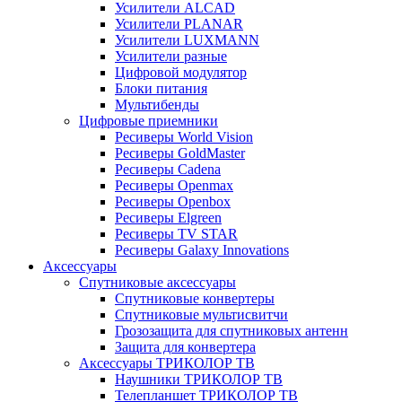
Усилители ALCAD
Усилители PLANAR
Усилители LUXMANN
Усилители разные
Цифровой модулятор
Блоки питания
Мультибенды
Цифровые приемники
Ресиверы World Vision
Ресиверы GoldMaster
Ресиверы Cadena
Ресиверы Openmax
Ресиверы Openbox
Ресиверы Elgreen
Ресиверы TV STAR
Ресиверы Galaxy Innovations
Аксессуары
Спутниковые аксессуары
Спутниковые конвертеры
Спутниковые мультисвитчи
Грозозащита для спутниковых антенн
Защита для конвертера
Аксессуары ТРИКОЛОР ТВ
Наушники ТРИКОЛОР ТВ
Телепланшет ТРИКОЛОР ТВ