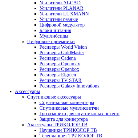
Усилители ALCAD
Усилители PLANAR
Усилители LUXMANN
Усилители разные
Цифровой модулятор
Блоки питания
Мультибенды
Цифровые приемники
Ресиверы World Vision
Ресиверы GoldMaster
Ресиверы Cadena
Ресиверы Openmax
Ресиверы Openbox
Ресиверы Elgreen
Ресиверы TV STAR
Ресиверы Galaxy Innovations
Аксессуары
Спутниковые аксессуары
Спутниковые конвертеры
Спутниковые мультисвитчи
Грозозащита для спутниковых антенн
Защита для конвертера
Аксессуары ТРИКОЛОР ТВ
Наушники ТРИКОЛОР ТВ
Телепланшет ТРИКОЛОР ТВ