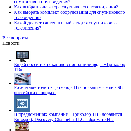
спутникового телевидения?
Как выбрать оператора спутникового телевидения?
Как выбрать комплект оборудования для спутникового
телевидения?
Какой диаметр антенны выбрать для спутникового
телевидения?
Все вопросы
Новости
Еще 6 российских каналов пополнили ряды «Триколор
ТВ»
Розничные точки «Триколор ТВ» появляться еще в 98
российских городах.
В предложениях компании «Триколор ТВ» добавится
Eurosport, Discovery Channel и TLC в формате HD