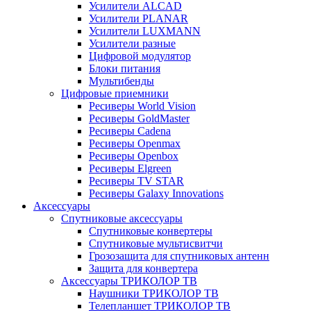
Усилители ALCAD
Усилители PLANAR
Усилители LUXMANN
Усилители разные
Цифровой модулятор
Блоки питания
Мультибенды
Цифровые приемники
Ресиверы World Vision
Ресиверы GoldMaster
Ресиверы Cadena
Ресиверы Openmax
Ресиверы Openbox
Ресиверы Elgreen
Ресиверы TV STAR
Ресиверы Galaxy Innovations
Аксессуары
Спутниковые аксессуары
Спутниковые конвертеры
Спутниковые мультисвитчи
Грозозащита для спутниковых антенн
Защита для конвертера
Аксессуары ТРИКОЛОР ТВ
Наушники ТРИКОЛОР ТВ
Телепланшет ТРИКОЛОР ТВ