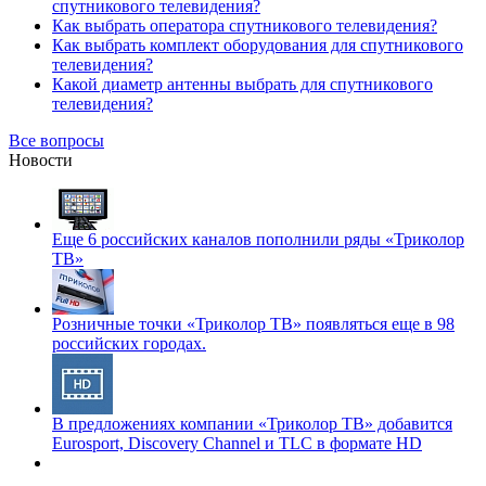
спутникового телевидения?
Как выбрать оператора спутникового телевидения?
Как выбрать комплект оборудования для спутникового
телевидения?
Какой диаметр антенны выбрать для спутникового
телевидения?
Все вопросы
Новости
Еще 6 российских каналов пополнили ряды «Триколор
ТВ»
Розничные точки «Триколор ТВ» появляться еще в 98
российских городах.
В предложениях компании «Триколор ТВ» добавится
Eurosport, Discovery Channel и TLC в формате HD