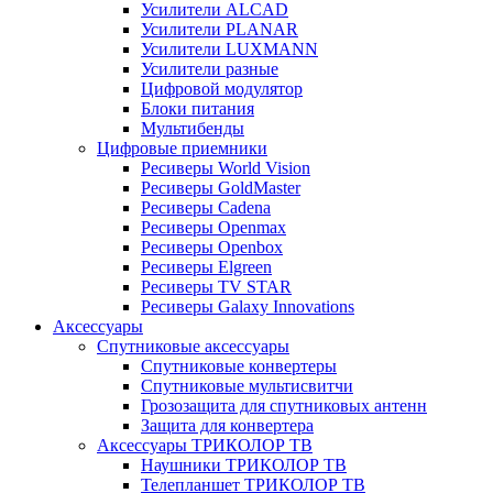
Усилители ALCAD
Усилители PLANAR
Усилители LUXMANN
Усилители разные
Цифровой модулятор
Блоки питания
Мультибенды
Цифровые приемники
Ресиверы World Vision
Ресиверы GoldMaster
Ресиверы Cadena
Ресиверы Openmax
Ресиверы Openbox
Ресиверы Elgreen
Ресиверы TV STAR
Ресиверы Galaxy Innovations
Аксессуары
Спутниковые аксессуары
Спутниковые конвертеры
Спутниковые мультисвитчи
Грозозащита для спутниковых антенн
Защита для конвертера
Аксессуары ТРИКОЛОР ТВ
Наушники ТРИКОЛОР ТВ
Телепланшет ТРИКОЛОР ТВ