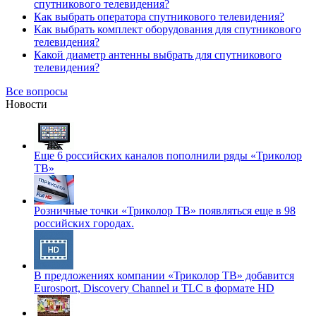
спутникового телевидения?
Как выбрать оператора спутникового телевидения?
Как выбрать комплект оборудования для спутникового
телевидения?
Какой диаметр антенны выбрать для спутникового
телевидения?
Все вопросы
Новости
Еще 6 российских каналов пополнили ряды «Триколор
ТВ»
Розничные точки «Триколор ТВ» появляться еще в 98
российских городах.
В предложениях компании «Триколор ТВ» добавится
Eurosport, Discovery Channel и TLC в формате HD