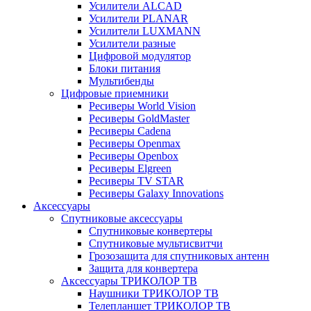
Усилители ALCAD
Усилители PLANAR
Усилители LUXMANN
Усилители разные
Цифровой модулятор
Блоки питания
Мультибенды
Цифровые приемники
Ресиверы World Vision
Ресиверы GoldMaster
Ресиверы Cadena
Ресиверы Openmax
Ресиверы Openbox
Ресиверы Elgreen
Ресиверы TV STAR
Ресиверы Galaxy Innovations
Аксессуары
Спутниковые аксессуары
Спутниковые конвертеры
Спутниковые мультисвитчи
Грозозащита для спутниковых антенн
Защита для конвертера
Аксессуары ТРИКОЛОР ТВ
Наушники ТРИКОЛОР ТВ
Телепланшет ТРИКОЛОР ТВ