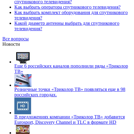
спутникового телевидения?
Как выбрать оператора спутникового телевидения?
Как выбрать комплект оборудования для спутникового
телевидения?
Какой диаметр антенны выбрать для спутникового
телевидения?
Все вопросы
Новости
Еще 6 российских каналов пополнили ряды «Триколор
ТВ»
Розничные точки «Триколор ТВ» появляться еще в 98
российских городах.
В предложениях компании «Триколор ТВ» добавится
Eurosport, Discovery Channel и TLC в формате HD